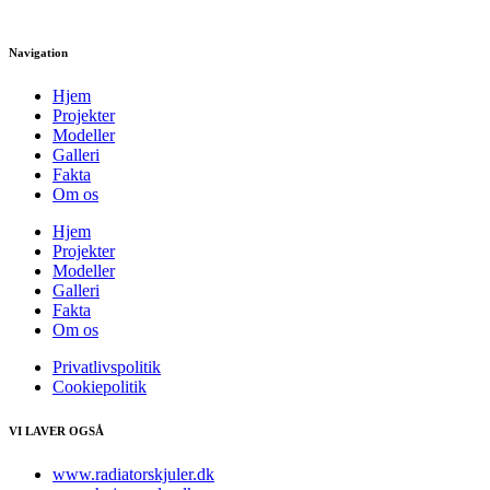
Navigation
Hjem
Projekter
Modeller
Galleri
Fakta
Om os
Hjem
Projekter
Modeller
Galleri
Fakta
Om os
Privatlivspolitik
Cookiepolitik
VI LAVER OGSÅ
www.radiatorskjuler.dk