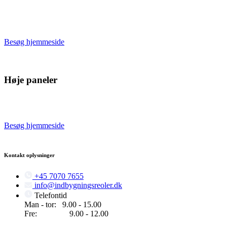
Vi producerer og maler radiatorskjulere på eget værksted og leverer
og monterer med egne montører. Få et prisoverslag med det samme!
Gratis opmåling på hele Sjælland.
Besøg hjemmeside
Høje paneler
Vi producerer og maler på eget værksted og vi leverer og monterer
med egne montører. Få prisoverslag inden for 24 timer i hverdage.
Besøg hjemmeside
Kontakt oplysninger
+45 7070 7655
info@indbygningsreoler.dk
Telefontid
Man - tor: 9.00 - 15.00
Fre: 9.00 - 12.00