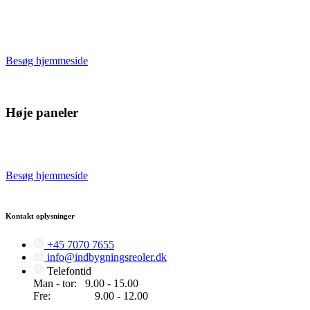
Vi producerer og maler radiatorskjulere på eget værksted og leverer
og monterer med egne montører. Få et prisoverslag med det samme!
Gratis opmåling på hele Sjælland.
Besøg hjemmeside
Høje paneler
Vi producerer og maler på eget værksted og vi leverer og monterer
med egne montører. Få prisoverslag inden for 24 timer i hverdage.
Besøg hjemmeside
Kontakt oplysninger
+45 7070 7655
info@indbygningsreoler.dk
Telefontid
Man - tor: 9.00 - 15.00
Fre: 9.00 - 12.00