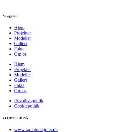
Navigation
Hjem
Projekter
Modeller
Galleri
Fakta
Om os
Hjem
Projekter
Modeller
Galleri
Fakta
Om os
Privatlivspolitik
Cookiepolitik
VI LAVER OGSÅ
www.radiatorskjuler.dk