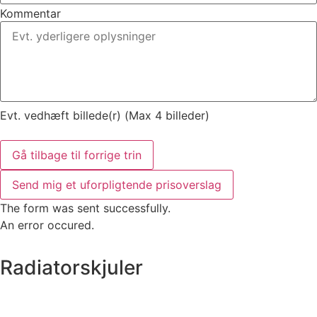
Kommentar
Evt. vedhæft billede(r) (Max 4 billeder)
Gå tilbage til forrige trin
Send mig et uforpligtende prisoverslag
The form was sent successfully.
An error occured.
Radiatorskjuler
Vi producerer og maler radiatorskjulere på eget værksted
og leverer og monterer med egne montører. Få et