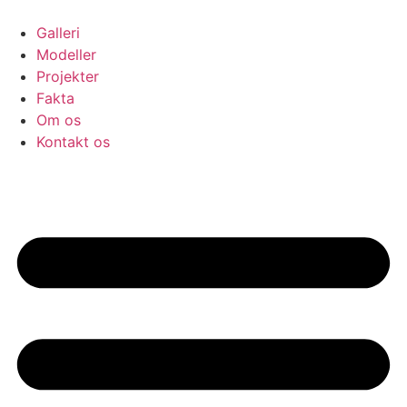
Skip
to
Galleri
content
Modeller
Projekter
Fakta
Om os
Kontakt os