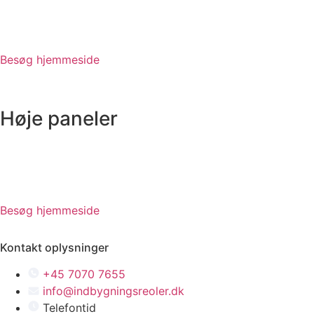
prisoverslag med det samme!
Gratis opmåling på hele Sjælland.
Besøg hjemmeside
Høje paneler
Vi producerer og maler på eget værksted og vi leverer og
monterer med egne montører. Få prisoverslag inden for 24
timer i hverdage.
Besøg hjemmeside
Kontakt oplysninger
+45 7070 7655
info@indbygningsreoler.dk
Telefontid